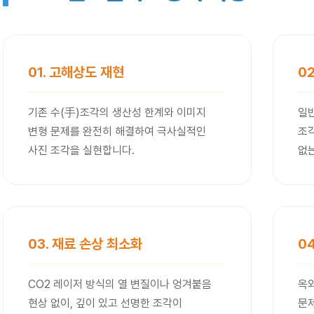
01. 고해상도 재현
0
기존 수(手)조각의 생산성 한계와 이미지
일
변형 문제를 완전히 해결하여 극사실적인
조
사진 조각을 실현합니다.
없는
03. 재료 손상 최소화
0
CO2 레이저 방식의 열 변질이나 엉겨붙음
옥
현상 없이, 깊이 있고 선명한 조각이
문