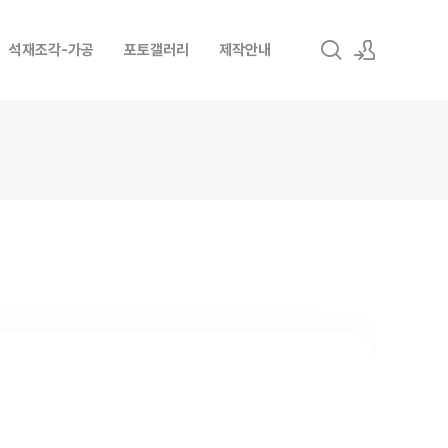
석재조각-가공
포토갤러리
제작안내
로그인
회원가입