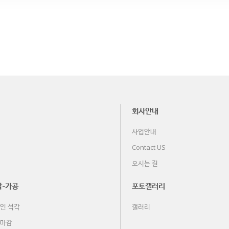
회사안내
사업안내
Contact US
오시는 길
-가공
포토갤러리
인 석각
갤러리
마감