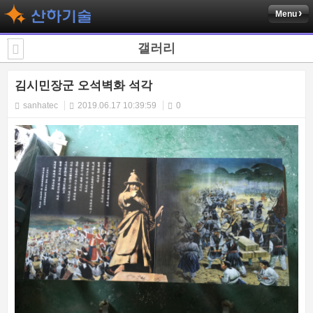
Menu
갤러리
김시민장군 오석벽화 석각
sanhatec
2019.06.17 10:39:59
0